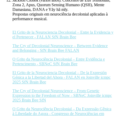
Jackson Cionek (vários anos).
Conceitos de Eus Tensionais,
Zona 2, Apus, Quorum Sensing Humano (QSH), Mente
Damasiana, DANA e Yãy hã mĩy
.
Propostas originais em neurociência decolonial aplicadas à
performance musical.
El Grito de la Neurociencia Decolonial – Entre la Evidencia y
el Pertenecer - FALAN SfN Brain Bee
The Cry of Decolonial Neuroscience – Between Evidence
and Belonging - SfN Brain Bee FALAN
O Grito da Neurociência Decolonial – Entre Evidência e
Pertencimento - SBNeC SfN Brain Bee
El Grito de la Neurociencia Decolonial – De la Expresión
Génica a la Libertad del Ahora - FALAN en Joinville icmpc
2025 SfN Brain Bee
The Cry of Decolonial Neuroscience – From Genetic
Expression to the Freedom of Now - SBNeC Joinville icmpc
2025 Brain Bee SfN
O Grito da Neurociência Decolonial – Da Expressão Gênica
à Liberdade do Agora - Congresso de Neurociências em