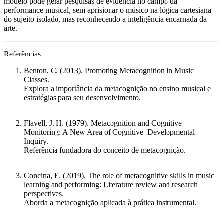
modelo pode gerar pesquisas de evidência no campo da
performance musical, sem aprisionar o músico na lógica cartesiana
do sujeito isolado, mas reconhecendo a inteligência encarnada da
arte.
Referências
Benton, C. (2013).
Promoting Metacognition in Music
Classes
.
Explora a importância da metacognição no ensino musical e
estratégias para seu desenvolvimento.
Flavell, J. H. (1979).
Metacognition and Cognitive
Monitoring: A New Area of Cognitive–Developmental
Inquiry
.
Referência fundadora do conceito de metacognição.
Concina, E. (2019).
The role of metacognitive skills in music
learning and performing: Literature review and research
perspectives
.
Aborda a metacognição aplicada à prática instrumental.