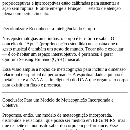
proprioceptivas e interoceptivas estão calibradas para sustentar a
ação sem ruptura. É onde emerge a
Fruição
— estado de atenção
plena com pertencimento.
Decolonizar é Reconhecer a Inteligência do Corpo
Nas epistemologias ameríndias, o corpo é território e saber. O
conceito de
“Apus”
(propriocepção estendida) nos ensina que o
gesto musical é também um gesto de mundo. Tocar não é executar
— é co-habitar um espaço intersubjetivo, é pertencer, é gerar
Quorum Sensing Humano (QSH)
musical.
Essa visão amplia a noção de metacognição para incluir a
dimensão
relacional e espiritual
da performance. A espiritualidade aqui não é
metafísica: é a
DANA
— inteligência do DNA que organiza o corpo
para existir em fluxo e presença.
Conclusão: Para um Modelo de Metacognição Incorporada e
Coletiva
Propomos, então, um modelo de
metacognição incorporada,
distribuída e relacional
, que possa ser medido em EEG/fNIRS, mas
que respeite os
modos de saber do corpo em performance
. Esse