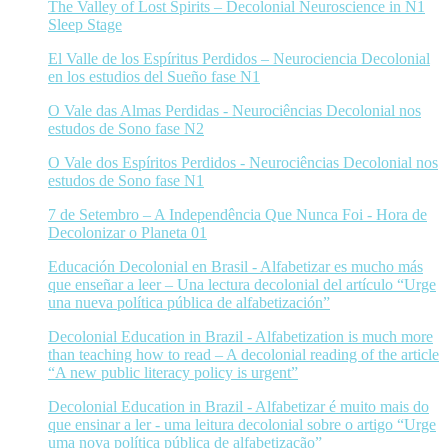
The Valley of Lost Spirits – Decolonial Neuroscience in N1
Sleep Stage
El Valle de los Espíritus Perdidos – Neurociencia Decolonial
en los estudios del Sueño fase N1
O Vale das Almas Perdidas - Neurociências Decolonial nos
estudos de Sono fase N2
O Vale dos Espíritos Perdidos - Neurociências Decolonial nos
estudos de Sono fase N1
7 de Setembro – A Independência Que Nunca Foi - Hora de
Decolonizar o Planeta 01
Educación Decolonial en Brasil - Alfabetizar es mucho más
que enseñar a leer – Una lectura decolonial del artículo “Urge
una nueva política pública de alfabetización”
Decolonial Education in Brazil - Alfabetization is much more
than teaching how to read – A decolonial reading of the article
“A new public literacy policy is urgent”
Decolonial Education in Brazil - Alfabetizar é muito mais do
que ensinar a ler - uma leitura decolonial sobre o artigo “Urge
uma nova política pública de alfabetização”