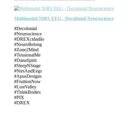
Multimodal NIRS EEG - Decolonial Neuroscience
#Decolonial
#Neuroscience
#DREXcidadão
#NeuroBelong
#Zone2Mind
#TensionalMe
#DanaSpirit
#SleepNStage
#NirsAndEegs
#ApusDesigns
#FruitionNow
#LostValley
#ThinkBodies
#PIX
#DREX