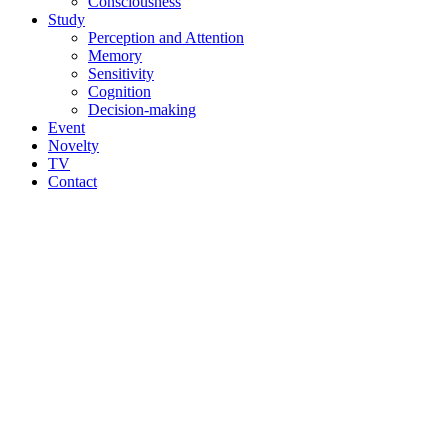
Consciousness
Study
Perception and Attention
Memory
Sensitivity
Cognition
Decision-making
Event
Novelty
TV
Contact