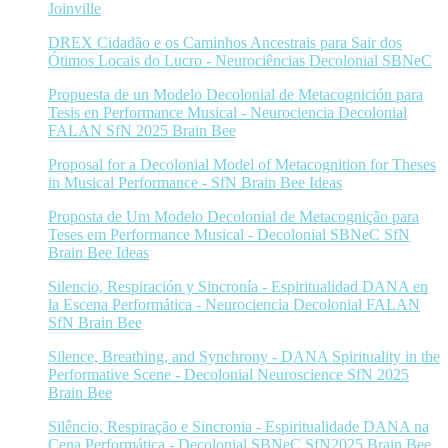
Joinville
DREX Cidadão e os Caminhos Ancestrais para Sair dos
Ótimos Locais do Lucro - Neurociências Decolonial SBNeC
Propuesta de un Modelo Decolonial de Metacognición para
Tesis en Performance Musical - Neurociencia Decolonial
FALAN SfN 2025 Brain Bee
Proposal for a Decolonial Model of Metacognition for Theses
in Musical Performance - SfN Brain Bee Ideas
Proposta de Um Modelo Decolonial de Metacognição para
Teses em Performance Musical - Decolonial SBNeC SfN
Brain Bee Ideas
Silencio, Respiración y Sincronía - Espiritualidad DANA en
la Escena Performática - Neurociencia Decolonial FALAN
SfN Brain Bee
Silence, Breathing, and Synchrony - DANA Spirituality in the
Performative Scene - Decolonial Neuroscience SfN 2025
Brain Bee
Silêncio, Respiração e Sincronia - Espiritualidade DANA na
Cena Performática - Decolonial SBNeC SfN2025 Brain Bee