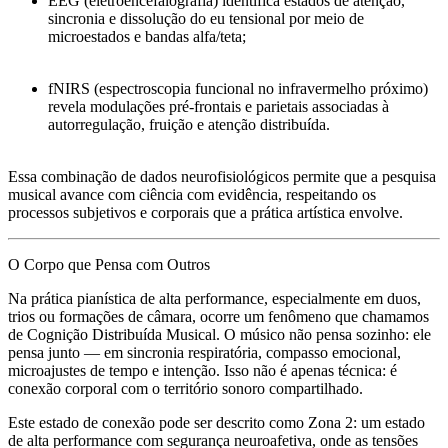
EEG
(eletroencefalografia) identifica
estados de atenção,
sincronia e dissolução do eu tensional
por meio de
microestados e bandas alfa/teta;
fNIRS
(espectroscopia funcional no infravermelho próximo)
revela
modulações pré-frontais e parietais
associadas à
autorregulação, fruição e atenção distribuída.
Essa combinação de dados neurofisiológicos permite que a pesquisa
musical avance com
ciência com evidência
, respeitando os
processos subjetivos e corporais que a prática artística envolve.
O Corpo que Pensa com Outros
Na prática pianística de alta performance, especialmente em duos,
trios ou formações de câmara, ocorre um fenômeno que chamamos
de
Cognição Distribuída Musical
. O músico não pensa sozinho: ele
pensa
junto
— em
sincronia respiratória
,
compasso emocional
,
microajustes de tempo e intenção
. Isso não é apenas técnica: é
conexão corporal com o território sonoro compartilhado
.
Este estado de conexão pode ser descrito como
Zona 2
: um estado
de
alta performance com segurança neuroafetiva
, onde as tensões