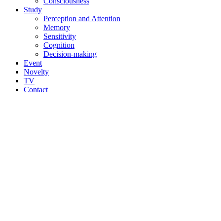
Consciousness
Study
Perception and Attention
Memory
Sensitivity
Cognition
Decision-making
Event
Novelty
TV
Contact