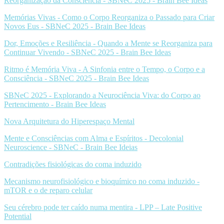
Reorganização da Consciência - SBNeC 2025 - Brain Bee Ideas
Memórias Vivas - Como o Corpo Reorganiza o Passado para Criar
Novos Eus - SBNeC 2025 - Brain Bee Ideas
Dor, Emoções e Resiliência - Quando a Mente se Reorganiza para
Continuar Vivendo - SBNeC 2025 - Brain Bee Ideas
Ritmo é Memória Viva - A Sinfonia entre o Tempo, o Corpo e a
Consciência - SBNeC 2025 - Brain Bee Ideas
SBNeC 2025 - Explorando a Neurociência Viva: do Corpo ao
Pertencimento - Brain Bee Ideas
Nova Arquitetura do Hiperespaço Mental
Mente e Consciências com Alma e Espíritos - Decolonial
Neuroscience - SBNeC - Brain Bee Ideias
Contradições fisiológicas do coma induzido
Mecanismo neurofisiológico e bioquímico no coma induzido -
mTOR e o de reparo celular
Seu cérebro pode ter caído numa mentira - LPP – Late Positive
Potential