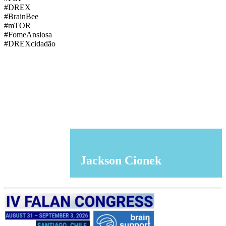
#DREX
#BrainBee
#mTOR
#FomeAnsiosa
#DREXcidadão
Jackson Cionek