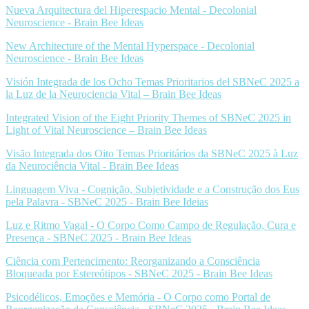
Nueva Arquitectura del Hiperespacio Mental - Decolonial
Neuroscience - Brain Bee Ideas
New Architecture of the Mental Hyperspace - Decolonial
Neuroscience - Brain Bee Ideas
Visión Integrada de los Ocho Temas Prioritarios del SBNeC 2025 a
la Luz de la Neurociencia Vital – Brain Bee Ideas
Integrated Vision of the Eight Priority Themes of SBNeC 2025 in
Light of Vital Neuroscience – Brain Bee Ideas
Visão Integrada dos Oito Temas Prioritários da SBNeC 2025 à Luz
da Neurociência Vital - Brain Bee Ideas
Linguagem Viva - Cognição, Subjetividade e a Construção dos Eus
pela Palavra - SBNeC 2025 - Brain Bee Ideias
Luz e Ritmo Vagal - O Corpo Como Campo de Regulação, Cura e
Presença - SBNeC 2025 - Brain Bee Ideas
Ciência com Pertencimento: Reorganizando a Consciência
Bloqueada por Estereótipos - SBNeC 2025 - Brain Bee Ideas
Psicodélicos, Emoções e Memória - O Corpo como Portal de