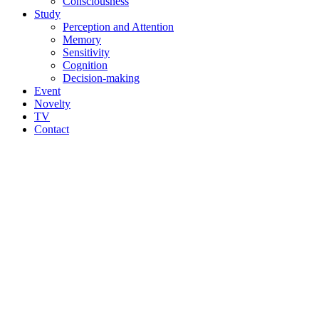
Consciousness
Study
Perception and Attention
Memory
Sensitivity
Cognition
Decision-making
Event
Novelty
TV
Contact