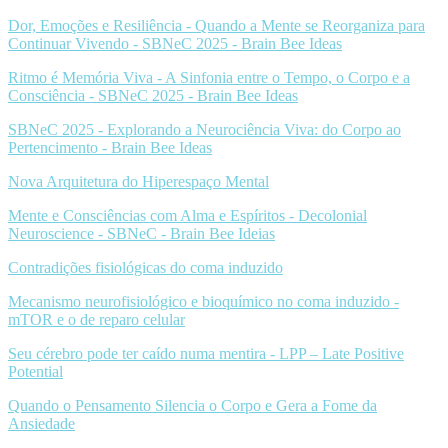
Dor, Emoções e Resiliência - Quando a Mente se Reorganiza para
Continuar Vivendo - SBNeC 2025 - Brain Bee Ideas
Ritmo é Memória Viva - A Sinfonia entre o Tempo, o Corpo e a
Consciência - SBNeC 2025 - Brain Bee Ideas
SBNeC 2025 - Explorando a Neurociência Viva: do Corpo ao
Pertencimento - Brain Bee Ideas
Nova Arquitetura do Hiperespaço Mental
Mente e Consciências com Alma e Espíritos - Decolonial
Neuroscience - SBNeC - Brain Bee Ideias
Contradições fisiológicas do coma induzido
Mecanismo neurofisiológico e bioquímico no coma induzido -
mTOR e o de reparo celular
Seu cérebro pode ter caído numa mentira - LPP – Late Positive
Potential
Quando o Pensamento Silencia o Corpo e Gera a Fome da
Ansiedade