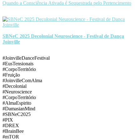
Quando a Consciência Ativada é Sequestrada pelo Pertencimento
SBNeC 2025 Decolonial Neuroscience - Festival de Dança
Joinville
#JoinvilleDanceFestival
#EusTensionais
#CorpoTerritório
#Fruição
#JoinvilleComAlma
#Decolonial
#Neuroscience
#CorpoTerritório
#AlmaEspirito
#DamasianMind
#SBNeC2025
#PIX
#DREX
#BrainBee
#mTOR