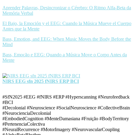
Aprender Palavras, Desincronizar o Cérebro: O Ritmo Alfa-Beta da
Memória Verbal
El Bajo, la Emoción y el EEG: Cuando la Música Mueve el Cuerpo
Antes que la Mente
Bass, Emotion, and EEG: When Music Moves the Body Before the
Mind
Bass, Emoção e EEG: Quando a Música Move o Corpo Antes da
Mente
NIRS EEG sfn 2025 fNIRS ERP BCI
#SfN2025 #EEG #fNIRS #ERP #Hyperscanning #Neurofeedback
#BCI
#Decolonial #Neuroscience #SocialNeuroscience #CollectiveBrain
#NeurocienciaDecolonial
#EmbodiedCognition #MenteDamasiana #Fruição #BodyTerritory
#PertenenciaColectiva
#NeuralRecurrence #MotorImagery #NeurovascularCoupling
#AlphaBetaRhythm