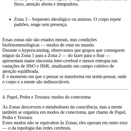
fluxo, atenção aberta e integradora.
Zona 3
– Sequestro ideológico ou ansioso. O corpo repete
padrões, reage sem presença.
Essas zonas não são estados morais, mas
condições
biofenomenológicas
— modos de estar no mundo.
Durante o hyperscanning, observamos que grupos que conseguem
migrar da
Zona 1 para a Zona 2
— do fazer para o fruir —
apresentam
maior sincronia inter-cerebral e menor entropia nas
variações de HbO e HbR
, sinalizando um campo coletivo de
atenção equilibrada.
É o momento em que o pensar se transforma em
sentir-pensar
, onde
o corpo e a mente são indissociáveis.
4. Papel, Pedra e Tesoura: modos do conectoma
As Zonas descrevem o metabolismo da consciência, mas a mente
também se organiza em
modos de conectoma
, que chamo de
Papel,
Pedra e Tesoura
.
Esses modos não se equivalem às Zonas; eles operam em outro eixo
— o
da topologia das redes cerebrais
.