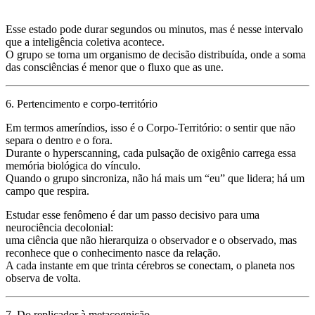
Esse estado pode durar segundos ou minutos, mas é nesse intervalo
que
a inteligência coletiva acontece
.
O grupo se torna um
organismo de decisão distribuída
, onde a soma
das consciências é menor que o fluxo que as une.
6. Pertencimento e corpo-território
Em termos ameríndios, isso é o
Corpo-Território
: o sentir que não
separa o dentro e o fora.
Durante o hyperscanning, cada pulsação de oxigênio carrega essa
memória biológica do vínculo.
Quando o grupo sincroniza, não há mais um “eu” que lidera; há um
campo que respira
.
Estudar esse fenômeno é dar um passo decisivo para uma
neurociência decolonial
:
uma ciência que não hierarquiza o observador e o observado, mas
reconhece que
o conhecimento nasce da relação
.
A cada instante em que trinta cérebros se conectam, o planeta nos
observa de volta.
7. Do replicador à metacognição