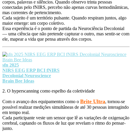
corpos, palavras e silêncios. Quando observo trinta pessoas
conectadas pelo fNIRS, percebo não apenas curvas hemodinâmicas,
mas
correntes de pertencimento
.
Cada sujeito é um território pulsante. Quando respiram juntos, algo
maior emerge:
um corpo coletivo
.
Essa experiência é o ponto de partida da
Neurociência Decolonial
— uma ciência que não pretende capturar o outro, mas
sentir-se com
ele
, mapear
a vida que pensa através dos corpos
.
sfn 2025
NIRS EEG ERP BCI fNIRS
Decolonial Neuroscience
Brain Bee Ideas
2. O hyperscanning como espelho da coletividade
Brite Ultra
Com o avanço dos equipamentos como o
, tornou-se
possível realizar medições simultâneas de até
30 pessoas
interagindo
em tempo real.
Cada participante veste um sensor que lê as variações de oxigenação
cerebral, captando
os fluxos de luz que revelam o ritmo do pensar-
junto
.