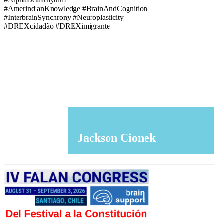
#AmerindianKnowledge #BrainAndCognition
#InterbrainSynchrony #Neuroplasticity
#DREXcidadão #DREXimigrante
Jackson Cionek