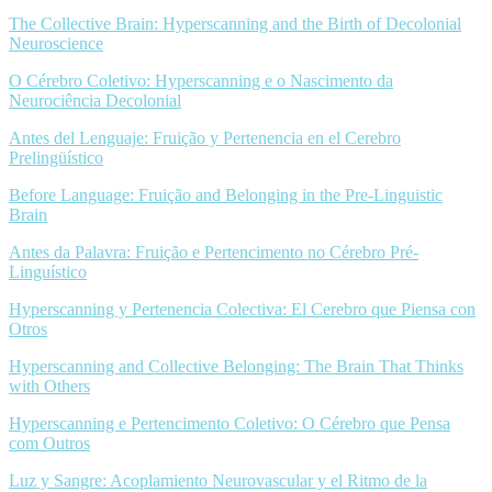
The Collective Brain: Hyperscanning and the Birth of Decolonial
Neuroscience
O Cérebro Coletivo: Hyperscanning e o Nascimento da
Neurociência Decolonial
Antes del Lenguaje: Fruição y Pertenencia en el Cerebro
Prelingüístico
Before Language: Fruição and Belonging in the Pre-Linguistic
Brain
Antes da Palavra: Fruição e Pertencimento no Cérebro Pré-
Linguístico
Hyperscanning y Pertenencia Colectiva: El Cerebro que Piensa con
Otros
Hyperscanning and Collective Belonging: The Brain That Thinks
with Others
Hyperscanning e Pertencimento Coletivo: O Cérebro que Pensa
com Outros
Luz y Sangre: Acoplamiento Neurovascular y el Ritmo de la