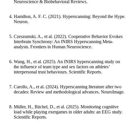
Neuroscience & Biobehavioral Reviews.
Hamilton, A. F. C. (2021).
Hyperscanning: Beyond the Hype.
Neuron.
Czeszumski, A., et al. (2022).
Cooperative Behavior Evokes
Interbrain Synchrony: An fNIRS Hyperscanning Meta-
analysis.
Frontiers in Human Neuroscience.
Wang, H., et al. (2025).
An fNIRS hyperscanning study on
the influence of team type and sex factors on athletes’
interpersonal trust behaviours.
Scientific Reports.
Carollo, A., et al. (2024).
Hyperscanning literature after two
decades: Review and methodological advances.
NeuroImage.
Müller, H., Büchel, D., et al. (2025).
Monitoring cognitive
load while playing exergames in older adults: an EEG study.
Scientific Reports.