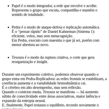
Papel
é o modo integrador, a rede que envolve e acolhe.
Representa o grupo que escuta, compartilha e mantém o
sentido de totalidade.
Pedra
é o modo de
ataque-defesa
e
replicação automática
.
É o
“pensar rápido”
de Daniel Kahneman (Sistema 1):
eficiente, veloz, mas
sem metacognição
.
Em Pedra, executo com maestria o que já sei, porém com
menor abertura ao novo.
Tesoura
é o modo da ruptura criativa, o corte que gera
reorganização e insight.
Durante um experimento coletivo, podemos observar quando o
grupo
entra em Pedra-Replicadora
: as redes frontais se estabilizam, a
coerência aumenta e a variabilidade hemodinâmica cai.
É o cérebro em
alto desempenho
, mas sem reflexão.
Quando o contexto muda,
Tesoura
se manifesta — há aumento
súbito de conectividade entre áreas associativas, maior latência e
expansão da entropia neural.
E, finalmente,
Papel
restaura o equilíbrio, tecendo novamente o