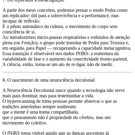
A partir dos meus conceitos, podemos pensar o
modo Pedra
como
um
replicador
: útil para a sobrevivência e a performance, mas
incapaz de reflexão.
É o piloto automático da cultura, o movimento do corpo sem
consciência de si.
Ao introduzirmos micro-pausas respiratórias e estímulos de atenção
plena (ou Fruição), o grupo pode transitar de Pedra para Tesoura e,
em seguida, para Papel —
recuperando a capacidade metacognitiva
.
Essa transição é observável nos dados fNIRS: a reabertura da
variabilidade de fase e o aumento da conectividade fronto-parietal.
A ciência, então, torna-se um ato de
re-ligar
, não de medir.
8. O nascimento de uma neurociência decolonial
A
Neurociência Decolonial
nasce quando a tecnologia não serve
mais para dominar, mas para
testemunhar a vida
.
O hyperscanning de trinta pessoas permite observar o que as
tradições ameríndias sempre souberam:
que a mente é uma
trama compartilhada
,
que o pensamento não é propriedade do cérebro, mas um
movimento do coletivo
.
O fNIRS torna visível aquilo que as danças ancestrais já