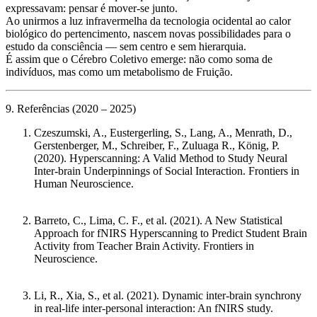
expressavam:
pensar é mover-se junto
.
Ao unirmos a luz infravermelha da tecnologia ocidental ao
calor
biológico do pertencimento
, nascem novas possibilidades para o
estudo da consciência —
sem centro e sem hierarquia
.
É assim que o Cérebro Coletivo emerge: não como soma de
indivíduos, mas como um
metabolismo de Fruição
.
9. Referências (2020 – 2025)
Czeszumski, A., Eustergerling, S., Lang, A., Menrath, D.,
Gerstenberger, M., Schreiber, F., Zuluaga R., König, P.
(2020).
Hyperscanning: A Valid Method to Study Neural
Inter-brain Underpinnings of Social Interaction.
Frontiers in
Human Neuroscience.
Barreto, C., Lima, C. F., et al. (2021).
A New Statistical
Approach for fNIRS Hyperscanning to Predict Student Brain
Activity from Teacher Brain Activity.
Frontiers in
Neuroscience.
Li, R., Xia, S., et al. (2021).
Dynamic inter-brain synchrony
in real-life inter-personal interaction: An fNIRS study.