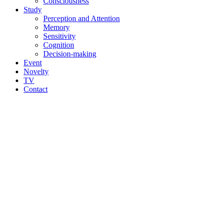
Consciousness
Study
Perception and Attention
Memory
Sensitivity
Cognition
Decision-making
Event
Novelty
TV
Contact