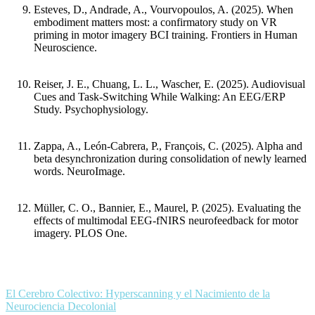
Esteves, D., Andrade, A., Vourvopoulos, A. (2025).
When
embodiment matters most: a confirmatory study on VR
priming in motor imagery BCI training.
Frontiers in Human
Neuroscience.
Reiser, J. E., Chuang, L. L., Wascher, E. (2025).
Audiovisual
Cues and Task-Switching While Walking: An EEG/ERP
Study.
Psychophysiology.
Zappa, A., León-Cabrera, P., François, C. (2025).
Alpha and
beta desynchronization during consolidation of newly learned
words.
NeuroImage.
Müller, C. O., Bannier, E., Maurel, P. (2025).
Evaluating the
effects of multimodal EEG-fNIRS neurofeedback for motor
imagery.
PLOS One.
El Cerebro Colectivo: Hyperscanning y el Nacimiento de la
Neurociencia Decolonial