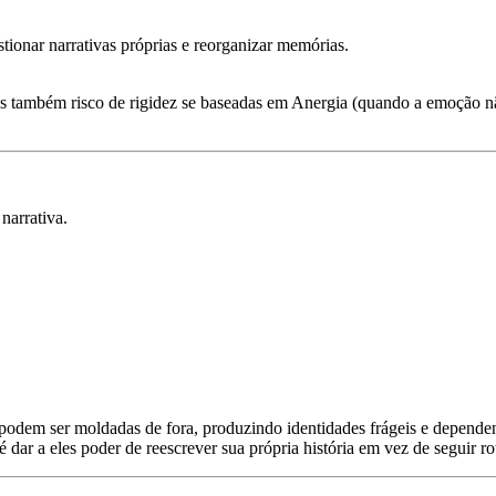
tionar narrativas próprias
e reorganizar memórias.
mas também risco de rigidez se baseadas em
Anergia
(quando a emoção nã
narrativa.
podem ser moldadas de fora, produzindo identidades frágeis e dependen
é dar a eles poder de
reescrever sua própria história
em vez de seguir rot