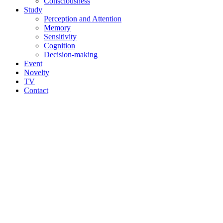
Consciousness
Study
Perception and Attention
Memory
Sensitivity
Cognition
Decision-making
Event
Novelty
TV
Contact