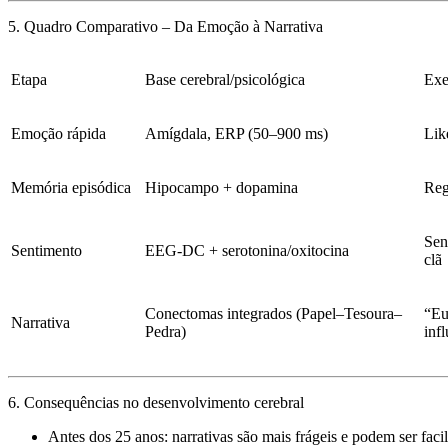
5. Quadro Comparativo – Da Emoção à Narrativa
Etapa
Base cerebral/psicológica
Exe
Emoção rápida
Amígdala, ERP (50–900 ms)
Lik
Memória episódica
Hipocampo + dopamina
Reg
Sen
Sentimento
EEG-DC + serotonina/oxitocina
clã
Conectomas integrados (Papel–Tesoura–
“Eu
Narrativa
Pedra)
inf
6. Consequências no desenvolvimento cerebral
Antes dos 25 anos: narrativas são mais frágeis e
podem ser faci