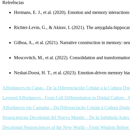
Referências
Hermans, E. J., et al. (2020).
Emotion and memory interactions 
Richter-Levin, G., & Akirav, I. (2021).
The amygdala-hippoca
Gilboa, A., et al. (2021).
Narrative construction in memory: neu
Moscovitch, M., et al. (2022).
Consolidation and transformatio
Neshat-Doost, H. T., et al. (2023).
Emotion-driven memory biase
Affordances en Capas - De la Diferenciación Celular a la Cultura D
Layered Affordances - From Cell Differentiation to Digital Culture -
Affordances em Camadas - Da Diferenciação Celular à Cultura Digit
Neurociencias Decolonial del Nuevo Mundo – De la Sabiduría Antes de
Decolonial Neurosciences of the New World – From Wisdom Before T