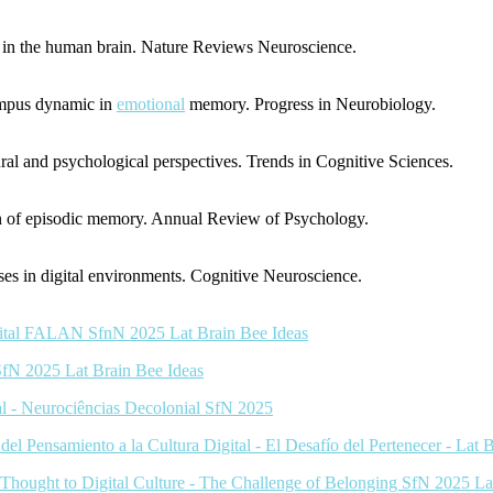
in the human brain.
Nature Reviews Neuroscience.
mpus dynamic in
emotional
memory.
Progress in Neurobiology.
ral and psychological perspectives.
Trends in Cognitive Sciences.
n of episodic memory.
Annual Review of Psychology.
s in digital environments.
Cognitive Neuroscience.
igital FALAN SfnN 2025 Lat Brain Bee Ideas
 SfN 2025 Lat Brain Bee Ideas
al - Neurociências Decolonial SfN 2025
l Pensamiento a la Cultura Digital - El Desafío del Pertenecer - Lat
hought to Digital Culture - The Challenge of Belonging SfN 2025 La