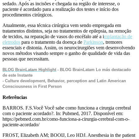
sedado. Após as incisões e chegada na região de interesse, o
paciente é acordado para a realização dos testes e início dos
procedimentos cirúrgicos.
Atualmente, essa técnica cirúrgica vem sendo empregada em
tratamentos distintos, seja no tratamentos de epilepsia, na remoção
de tecidos, na reparação de vasos do encéfalo até a i
mplantação de
eletrodos
para o tratamento da doença de
Parkinson
, tremores
essenciais e distonia. Assim, os neurocirurgiões vem desenvolvendo
novos métodos visando sempre o ganho de qualidade de vida das
pessoas que necessitam.
BLOG BrainLatam Highlight
- BLOG BrainLatam Lo más destacado
de este Instante
- Culture development, Behavior, perception and Latin American
Consciousness in First Person
Referências
BARROS. F.S.Você Você sabe como funciona a cirurgia cerebral
com o paciente acordado?. In: Pubmed, 2017. Disponível em:
https://pebmed.com.br/como-funciona-a-cirurgia-cerebral-com-o-
paciente-acordado/
FROST, Elizabeth AM; BOOIJ, Leo HDJ. Anesthesia in the patient