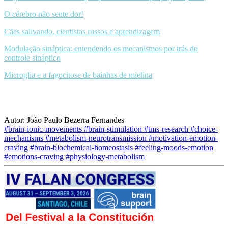
O cérebro não sente dor!
Cães salivando, cientistas russos e aprendizagem
Modulação sináptica: entendendo os mecanismos por trás do
controle sináptico
Microglia e a fagocitose de bainhas de mielina
Autor: João Paulo Bezerra Fernandes
#brain-ionic-movements
#brain-stimulation
#tms-research
#choice-
mechanisms
#metabolism-neurotransmission
#motivation-emotion-
craving
#brain-biochemical-homeostasis
#feeling-moods-emotion
#emotions-craving
#physiology-metabolism