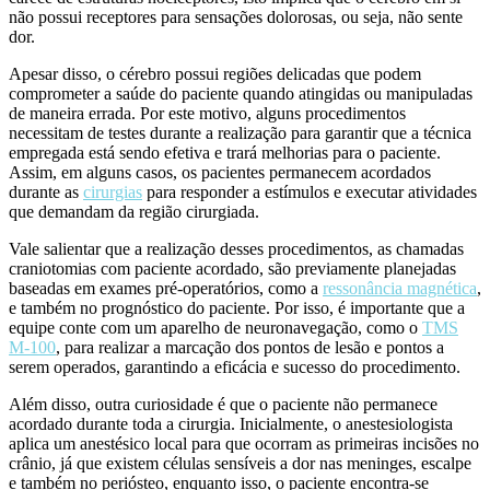
não possui receptores para sensações dolorosas, ou seja, não sente
dor.
Apesar disso, o cérebro possui regiões delicadas que podem
comprometer a saúde do paciente quando atingidas ou manipuladas
de maneira errada. Por este motivo, alguns procedimentos
necessitam de testes durante a realização para garantir que a técnica
empregada está sendo efetiva e trará melhorias para o paciente.
Assim, em alguns casos, os pacientes permanecem acordados
durante as
cirurgias
para responder a estímulos e executar atividades
que demandam da região cirurgiada.
Vale salientar que a realização desses procedimentos, as chamadas
craniotomias com paciente acordado, são previamente planejadas
baseadas em exames pré-operatórios, como a
ressonância magnética
,
e também no prognóstico do paciente. Por isso, é importante que a
equipe conte com um aparelho de neuronavegação, como o
TMS
M-100
, para realizar a marcação dos pontos de lesão e pontos a
serem operados, garantindo a eficácia e sucesso do procedimento.
Além disso, outra curiosidade é que o paciente não permanece
acordado durante toda a cirurgia. Inicialmente, o anestesiologista
aplica um anestésico local para que ocorram as primeiras incisões no
crânio, já que existem células sensíveis a dor nas meninges, escalpe
e também no periósteo, enquanto isso, o paciente encontra-se