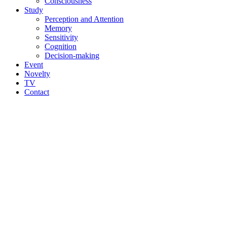
Consciousness
Study
Perception and Attention
Memory
Sensitivity
Cognition
Decision-making
Event
Novelty
TV
Contact