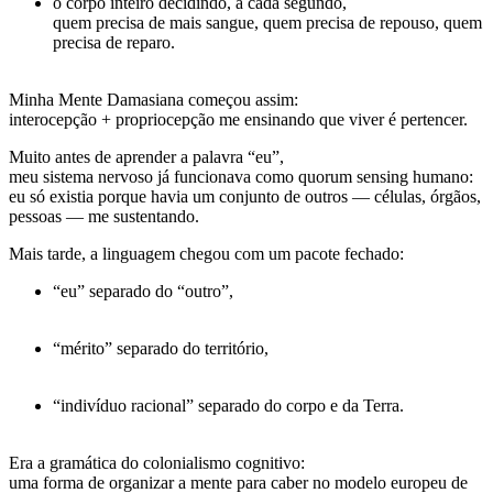
o corpo inteiro decidindo, a cada segundo,
quem precisa de mais sangue, quem precisa de repouso, quem
precisa de reparo.
Minha
Mente Damasiana
começou assim:
interocepção + propriocepção me ensinando que
viver é pertencer
.
Muito antes de aprender a palavra “eu”,
meu sistema nervoso já funcionava como
quorum sensing humano
:
eu só existia porque havia um conjunto de outros — células, órgãos,
pessoas — me sustentando.
Mais tarde, a linguagem chegou com um pacote fechado:
“eu” separado do “outro”,
“mérito” separado do território,
“indivíduo racional” separado do corpo e da Terra.
Era a gramática do
colonialismo cognitivo
:
uma forma de organizar a mente para caber no modelo europeu de