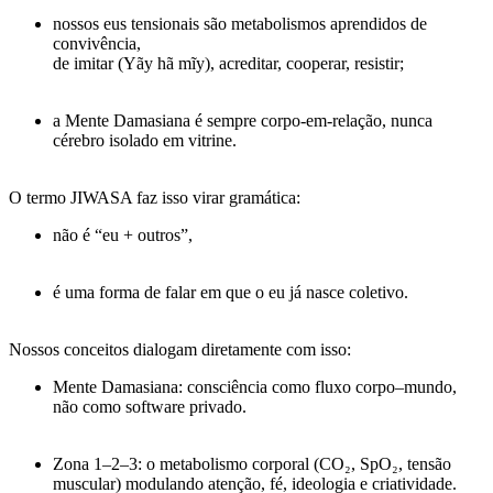
nossos
eus tensionais
são metabolismos aprendidos de
convivência,
de imitar (Yãy hã mĩy), acreditar, cooperar, resistir;
a Mente Damasiana é sempre corpo-em-relação, nunca
cérebro isolado em vitrine.
O termo
JIWASA
faz isso virar gramática:
não é “eu + outros”,
é uma forma de falar em que
o eu já nasce coletivo
.
Nossos conceitos dialogam diretamente com isso:
Mente Damasiana
: consciência como fluxo corpo–mundo,
não como software privado.
Zona 1–2–3
: o metabolismo corporal (CO₂, SpO₂, tensão
muscular) modulando atenção, fé, ideologia e criatividade.