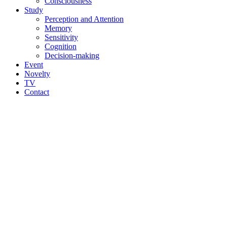
Consciousness
Study
Perception and Attention
Memory
Sensitivity
Cognition
Decision-making
Event
Novelty
TV
Contact