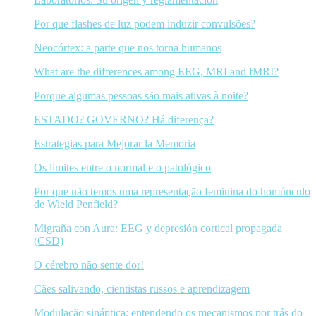
Por que flashes de luz podem induzir convulsões?
Neocórtex: a parte que nos torna humanos
What are the differences among EEG, MRI and fMRI?
Porque algumas pessoas são mais ativas à noite?
ESTADO? GOVERNO? Há diferença?
Estrategias para Mejorar la Memoria
Os limites entre o normal e o patológico
Por que não temos uma representação feminina do homúnculo
de Wield Penfield?
Migraña con Aura: EEG y depresión cortical propagada
(CSD)
O cérebro não sente dor!
Cães salivando, cientistas russos e aprendizagem
Modulação sináptica: entendendo os mecanismos por trás do