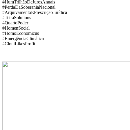
#HumTrilhãoDeJurosAnuais
#PerdaDaSoberaniaNacional
#ArquivamentoEPrescriçãoJurídica
#TetraSolutions
#QuartoPoder
#HomenSocial
#HomoEconomicus
#EmergênciaClimática
#CloutLikesProfit