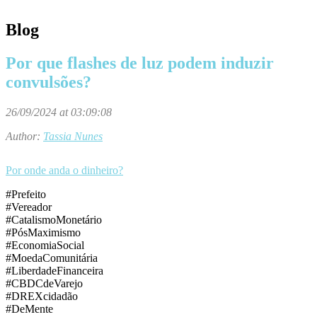
Blog
Por que flashes de luz podem induzir
convulsões?
26/09/2024 at 03:09:08
Author:
Tassia Nunes
Por onde anda o dinheiro?
#Prefeito
#Vereador
#CatalismoMonetário
#PósMaximismo
#EconomiaSocial
#MoedaComunitária
#LiberdadeFinanceira
#CBDCdeVarejo
#DREXcidadão
#DeMente