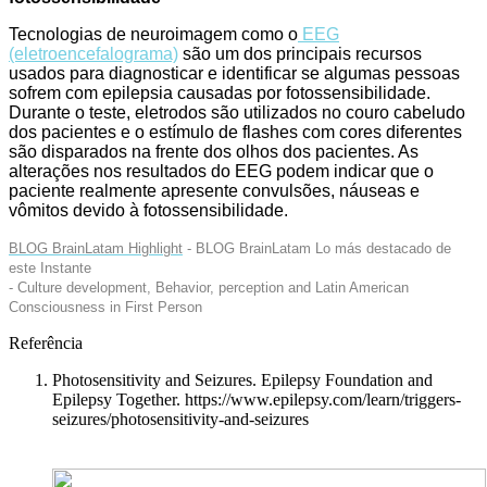
Tecnologias de neuroimagem como o
EEG
(eletroencefalograma)
são um dos principais recursos
usados para diagnosticar e identificar se algumas pessoas
sofrem com epilepsia causadas por fotossensibilidade.
Durante o teste, eletrodos são utilizados no couro cabeludo
dos pacientes e o estímulo de flashes com cores diferentes
são disparados na frente dos olhos dos pacientes. As
alterações nos resultados do EEG podem indicar que o
paciente realmente apresente convulsões, náuseas e
vômitos devido à fotossensibilidade.
BLOG BrainLatam Highlight
- BLOG BrainLatam Lo más destacado de
este Instante
- Culture development, Behavior, perception and Latin American
Consciousness in First Person
Referência
Photosensitivity and Seizures. Epilepsy Foundation and
Epilepsy Together.
https://www.epilepsy.com/learn/triggers-
seizures/photosensitivity-and-seizures