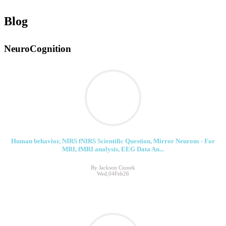
Blog
NeuroCognition
Human behavior, NIRS fNIRS Scientific Question, Mirror Neurons - For
MRI, fMRI analysis, EEG Data An...
By Jackson Cionek
Wed,04Feb26