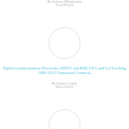
By Jackson @BrainLatam
Tue,03Feb26
Digital transformation, Electrodes EPHYS and BMI, EEG and EyeTracking
- NIRS EEG Functional Connecti...
By Jackson Cionek
Wed,22Oct25