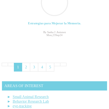
Estrategias para Mejorar la Memoria.
By Sasha J. Antunez
Mon,23Sep24
1
2
3
4
5
AREAS OF INTEREST
Small Animal Research
Behavior Research Lab
eye-tracking