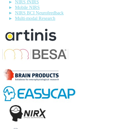
NIRS fNIRS
Mobile NIRS
NIRS BCI Neurofeedback
Multi-modal Research