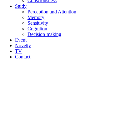
Consciousness
Study
Perception and Attention
Memory
Sensitivity
Cognition
Decision-making
Event
Novelty
TV
Contact