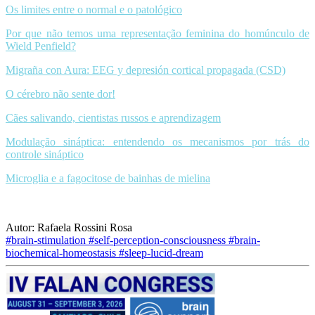
Os limites entre o normal e o patológico
Por que não temos uma representação feminina do homúnculo de
Wield Penfield?
Migraña con Aura: EEG y depresión cortical propagada (CSD)
O cérebro não sente dor!
Cães salivando, cientistas russos e aprendizagem
Modulação sináptica: entendendo os mecanismos por trás do
controle sináptico
Microglia e a fagocitose de bainhas de mielina
Autor: Rafaela Rossini Rosa
#brain-stimulation
#self-perception-consciousness
#brain-
biochemical-homeostasis
#sleep-lucid-dream