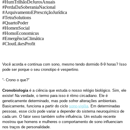
#HumTrilhãoDeJurosAnuais
#PerdaDaSoberaniaNacional
#ArquivamentoEPrescriçãoJurídica
#TetraSolutions
#QuartoPoder
#HomenSocial
#HomoEconomicus
#EmergênciaClimática
#CloutLikesProfit
Você acorda e continua com sono, mesmo tendo dormido 8-9 horas? Isso
pode ser porque o seu cronotipo é vespertino.
“- Crono o que?”
Cronobiologia
é a ciência que estuda o nosso relógio biológico. Sim, ele
existe! Na verdade, o termo para isso é ritmo circadiano. Ele é
geneticamente determinado, mas pode sofrer alterações ambientais.
Basicamente, funciona a partir do ciclo
sono-vigília
. Em determinadas
pessoas, esse ciclo pode variar a depender do sistema neuroquímico de
cada um. O fator sexo também sofre influência. Um estudo recente
mostrou que homens e mulheres o comportamento de sono influenciam
nos traços de personalidade.