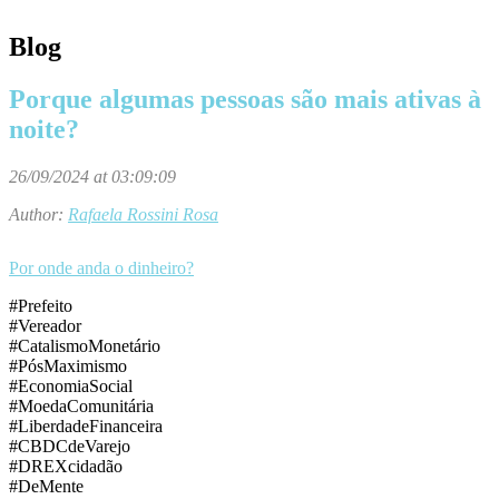
Blog
Porque algumas pessoas são mais ativas à
noite?
26/09/2024 at 03:09:09
Author:
Rafaela Rossini Rosa
Por onde anda o dinheiro?
#Prefeito
#Vereador
#CatalismoMonetário
#PósMaximismo
#EconomiaSocial
#MoedaComunitária
#LiberdadeFinanceira
#CBDCdeVarejo
#DREXcidadão
#DeMente