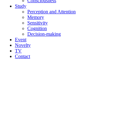
Consciousness
Study
Perception and Attention
Memory
Sensitivity
Cognition
Decision-making
Event
Novelty
TV
Contact