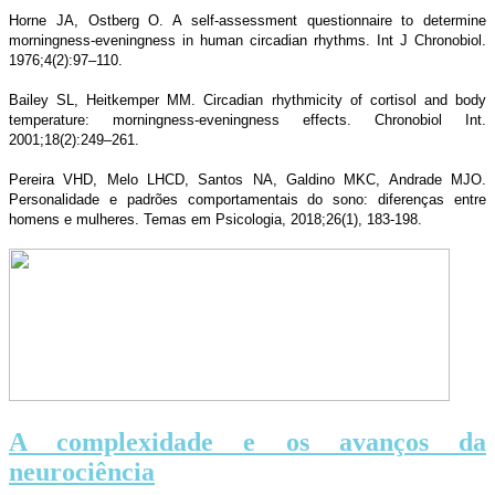
Horne JA, Ostberg O. A self-assessment questionnaire to determine
morningness-eveningness in human circadian rhythms. Int J Chronobiol.
1976;4(2):97–110.
Bailey SL, Heitkemper MM. Circadian rhythmicity of cortisol and body
temperature: morningness-eveningness effects. Chronobiol Int.
2001;18(2):249–261.
Pereira VHD, Melo LHCD, Santos NA, Galdino MKC, Andrade MJO.
Personalidade e padrões comportamentais do sono: diferenças entre
homens e mulheres. Temas em Psicologia, 2018;26(1), 183-198.
A complexidade e os avanços da
neurociência