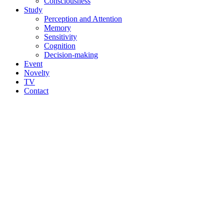
Consciousness
Study
Perception and Attention
Memory
Sensitivity
Cognition
Decision-making
Event
Novelty
TV
Contact