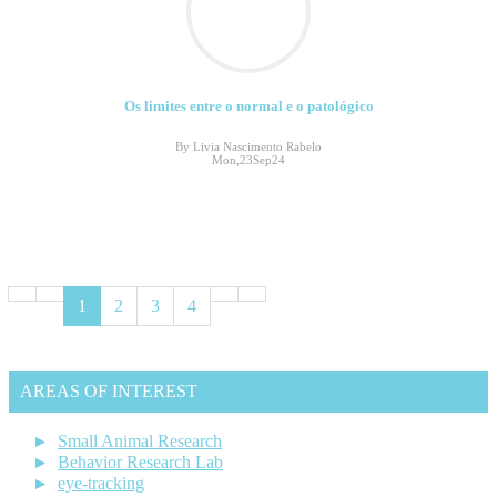
Os limites entre o normal e o patológico
By Livia Nascimento Rabelo
Mon,23Sep24
1
2
3
4
AREAS OF INTEREST
Small Animal Research
Behavior Research Lab
eye-tracking