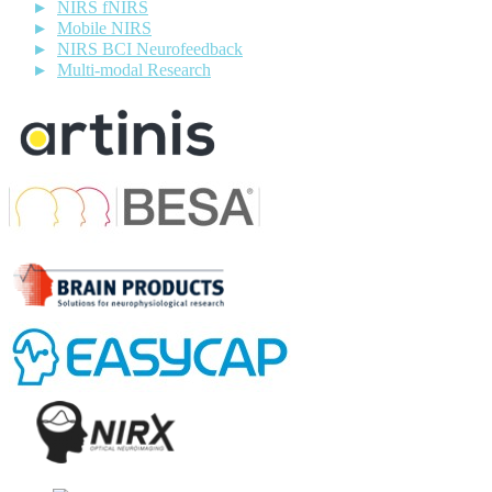
NIRS fNIRS
Mobile NIRS
NIRS BCI Neurofeedback
Multi-modal Research