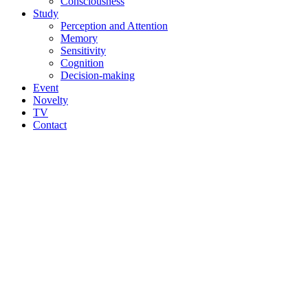
Consciousness
Study
Perception and Attention
Memory
Sensitivity
Cognition
Decision-making
Event
Novelty
TV
Contact