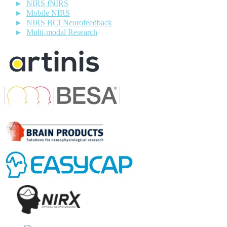
NIRS fNIRS
Mobile NIRS
NIRS BCI Neurofeedback
Multi-modal Research