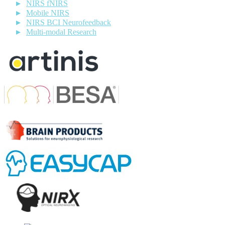
NIRS fNIRS
Mobile NIRS
NIRS BCI Neurofeedback
Multi-modal Research