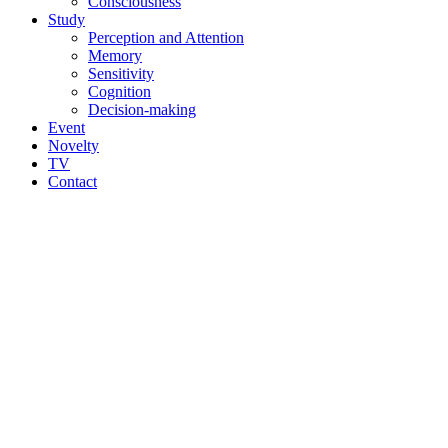
Consciousness
Study
Perception and Attention
Memory
Sensitivity
Cognition
Decision-making
Event
Novelty
TV
Contact