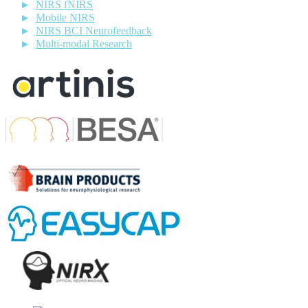
NIRS fNIRS
Mobile NIRS
NIRS BCI Neurofeedback
Multi-modal Research