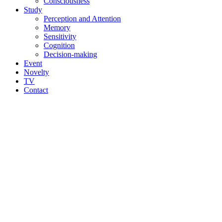
Consciousness
Study
Perception and Attention
Memory
Sensitivity
Cognition
Decision-making
Event
Novelty
TV
Contact