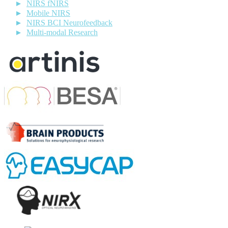
NIRS fNIRS
Mobile NIRS
NIRS BCI Neurofeedback
Multi-modal Research