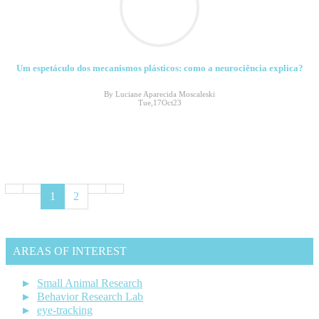
Um espetáculo dos mecanismos plásticos: como a neurociência explica?
By Luciane Aparecida Moscaleski
Tue,17Oct23
1
2
AREAS OF INTEREST
Small Animal Research
Behavior Research Lab
eye-tracking