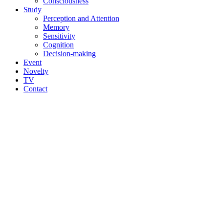
Consciousness
Study
Perception and Attention
Memory
Sensitivity
Cognition
Decision-making
Event
Novelty
TV
Contact