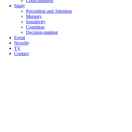
Consciousness
Study
Perception and Attention
Memory
Sensitivity
Cognition
Decision-making
Event
Novelty
TV
Contact