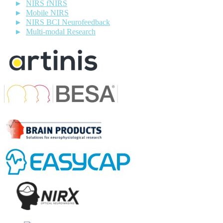
NIRS fNIRS
Mobile NIRS
NIRS BCI Neurofeedback
Multi-modal Research