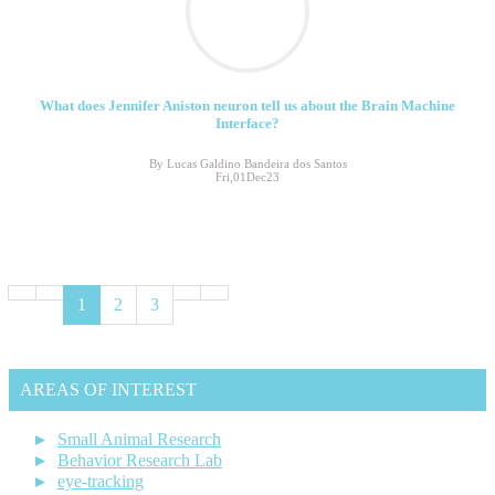
What does Jennifer Aniston neuron tell us about the Brain Machine
Interface?
By Lucas Galdino Bandeira dos Santos
Fri,01Dec23
1
2
3
AREAS OF INTEREST
Small Animal Research
Behavior Research Lab
eye-tracking