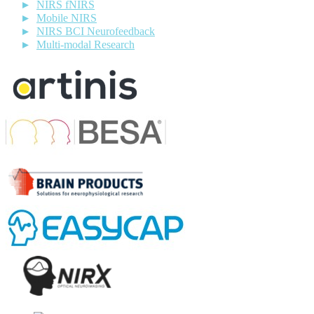
NIRS fNIRS
Mobile NIRS
NIRS BCI Neurofeedback
Multi-modal Research