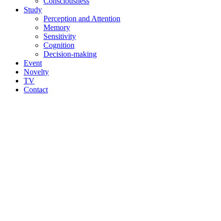
Consciousness
Study
Perception and Attention
Memory
Sensitivity
Cognition
Decision-making
Event
Novelty
TV
Contact